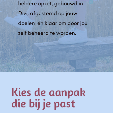
heldere opzet, gebouwd in
Divi, afgestemd op jouw
doelen én klaar om door jou
zelf beheerd te worden.
Kies de aanpak
die bij je past