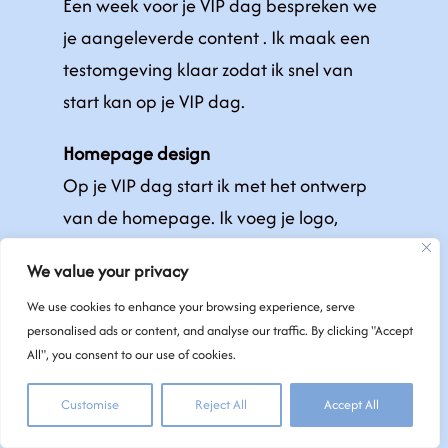
Een week voor je VIP dag bespreken we
je aangeleverde content . Ik maak een
testomgeving klaar zodat ik snel van
start kan op je VIP dag.
Homepage design
Op je VIP dag start ik met het ontwerp
van de homepage. Ik voeg je logo,
kleuren en lettertypes toe en maak een
We value your privacy
ontwerp. (Uiterlijk) Aan het eind van de
We use cookies to enhance your browsing experience, serve
ochtend ontvang je een preview
personalised ads or content, and analyse our traffic. By clicking "Accept
waarop je feedback kunt geven.
All", you consent to our use of cookies.
Ontwerp en inhoud
Customise
Reject All
Accept All
Ik verwerk jouw feedback op de