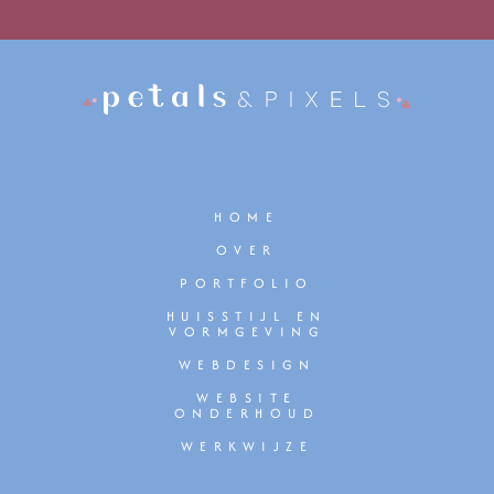
HOME
OVER
PORTFOLIO
HUISSTIJL EN
VORMGEVING
WEBDESIGN
WEBSITE
ONDERHOUD
WERKWIJZE