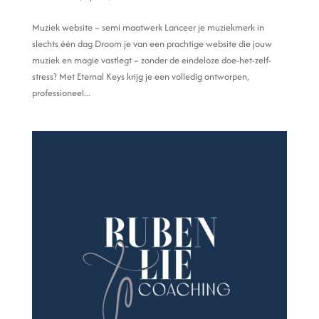
Muziek website – semi maatwerk Lanceer je muziekmerk in
slechts één dag Droom je van een prachtige website die jouw
muziek en magie vastlegt – zonder de eindeloze doe-het-zelf-
stress? Met Eternal Keys krijg je een volledig ontworpen,
professioneel...