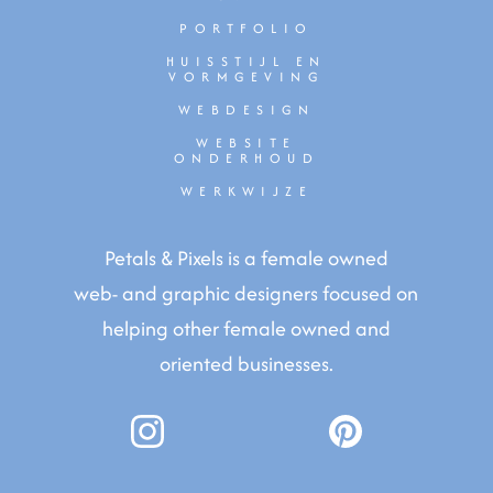
PORTFOLIO
HUISSTIJL EN
VORMGEVING
WEBDESIGN
WEBSITE
ONDERHOUD
WERKWIJZE
Petals & Pixels is a female owned
web- and graphic designers focused on
helping other female owned and
oriented businesses.